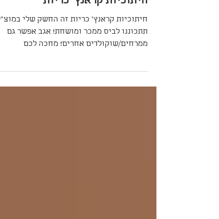
22 באוג׳ 2025
חיתוכיות קראנץ׳ כריות
חיתוכיות קראנץ׳ כריות זה החשק שלי במוצ״ש
תתכוננו לביס ממכר ומושחת! אגב אפשר גם
ממרחים/שוקולדים אחרים! מחכה לכם
באינסטגרם וגם פה למטה:)❤️...