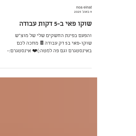
noa einat
9 באוג׳ 2025
שוקו פאי ב-5 דקות עבודה
והפעם בפינת החשקים שלי של מוצ״ש
שוקו-פאי ב5 דק עבודה🍫 מחכה לכם
באינסטגרם וגם פה למטה:)❤️ אינסטגרם:-
noaeinat@ פייסבוק : נעה עינת ...