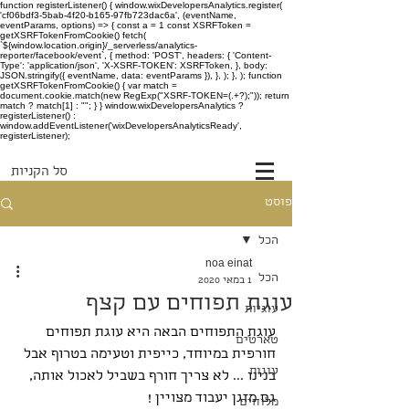
function registerListener() { window.wixDevelopersAnalytics.register(
'cf06bdf3-5bab-4f20-b165-97fb723dac6a', (eventName,
eventParams, options) => { const a = 1 const XSRFToken =
getXSRFTokenFromCookie() fetch(
`${window.location.origin}/_serverless/analytics-
reporter/facebook/event`, { method: 'POST', headers: { 'Content-
Type': 'application/json', 'X-XSRF-TOKEN': XSRFToken, }, body:
JSON.stringify({ eventName, data: eventParams }), }, ); }, ); function
getXSRFTokenFromCookie() { var match =
document.cookie.match(new RegExp("XSRF-TOKEN=(.+?);")); return
match ? match[1] : ""; } } window.wixDevelopersAnalytics ?
registerListener() :
window.addEventListener('wixDevelopersAnalyticsReady',
registerListener);
סל הקניות
פוסט
הכל
noa einat
הכל
1 במאי 2020
עוגת תפוחים עם קצף
עוגיות
עוגת התפוחים הבאה היא עוגת תפוחים 
טארטים
חורפית במיוחד, כייפית וטעימה בטרוף אבל 
עוגות
בנינו ... לא צריך חורף בשביל לאכול אותה, 
גם מזגן יעבוד מצויין ! 
מלוחים