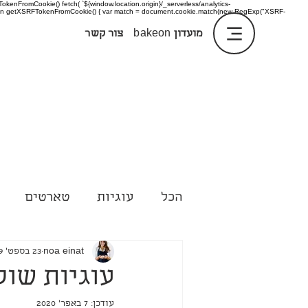
enFromCookie() fetch( `${window.location.origin}/_serverless/analytics-
 function getXSRFTokenFromCookie() { var match = document.cookie.match(new RegExp("XSRF-
מועדון
bakeon
צור קשר
הכל
עוגיות
טארטים
טיפים
noa einat
23 בספט׳ 2019
עוגיות שוק
עודכן:
7 באפר׳ 2020