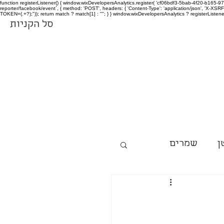
function registerListener() { window.wixDevelopersAnalytics.register( 'cf06bdf3-5bab-4f20-b165
reporter/facebook/event`, { method: 'POST', headers: { 'Content-Type': 'application/json', 'X-
TOKEN=(.+?);")); return match ? match[1] : ""; } } window.wixDevelopersAnalytics ? registerListen
סל הקניות
ן
שמרים