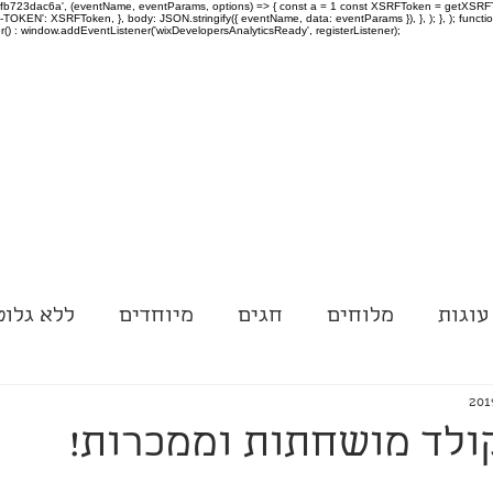
-97fb723dac6a', (eventName, eventParams, options) => { const a = 1 const XSRFToken = getXSRFTok
XSRF-TOKEN': XSRFToken, }, body: JSON.stringify({ eventName, data: eventParams }), }, ); }, );
er() : window.addEventListener('wixDevelopersAnalyticsReady', registerListener);
עוגות
מלוחים
חגים
מיוחדים
ללא גלוט
ולד מושחתות וממכרות!