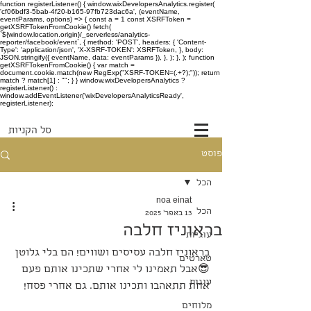
function registerListener() { window.wixDevelopersAnalytics.register(
'cf06bdf3-5bab-4f20-b165-97fb723dac6a', (eventName,
eventParams, options) => { const a = 1 const XSRFToken =
getXSRFTokenFromCookie() fetch(
`${window.location.origin}/_serverless/analytics-
reporter/facebook/event`, { method: 'POST', headers: { 'Content-
Type': 'application/json', 'X-XSRF-TOKEN': XSRFToken, }, body:
JSON.stringify({ eventName, data: eventParams }), }, ); }, ); function
getXSRFTokenFromCookie() { var match =
document.cookie.match(new RegExp("XSRF-TOKEN=(.+?);")); return
match ? match[1] : ""; } } window.wixDevelopersAnalytics ?
registerListener() :
window.addEventListener('wixDevelopersAnalyticsReady',
registerListener);
סל הקניות
פוסט
הכל
noa einat
הכל
13 באפר׳ 2025
בראוניז חלבה
עוגיות
בראוניז חלבה עסיסים ושווים! הם בלי גלוטן
טארטים
😎אבל תאמינו לי אחרי שתכינו אותם פעם 
עוגות
אחת תתאהבו ותכינו אותם. גם אחרי פסח!
מלוחים