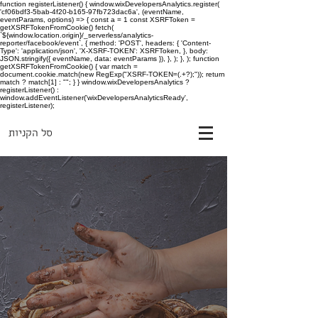
function registerListener() { window.wixDevelopersAnalytics.register(
'cf06bdf3-5bab-4f20-b165-97fb723dac6a', (eventName,
eventParams, options) => { const a = 1 const XSRFToken =
getXSRFTokenFromCookie() fetch(
`${window.location.origin}/_serverless/analytics-
reporter/facebook/event`, { method: 'POST', headers: { 'Content-
Type': 'application/json', 'X-XSRF-TOKEN': XSRFToken, }, body:
JSON.stringify({ eventName, data: eventParams }), }, ); }, ); function
getXSRFTokenFromCookie() { var match =
document.cookie.match(new RegExp("XSRF-TOKEN=(.+?);")); return
match ? match[1] : ""; } } window.wixDevelopersAnalytics ?
registerListener() :
window.addEventListener('wixDevelopersAnalyticsReady',
registerListener);
סל הקניות