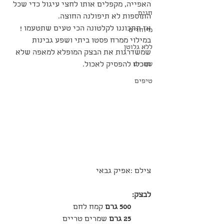
האפייה, מקפלים אותו לחצי עיגול כדי שכל 
חגים
התוספות לא תיפולנה החוצה. 
אז תתכוננו לקלטונה הכי טעים שתטעמו ! 
מיוחדים
במילוי ממרח פסטו ביתי ושפע גבינות 
ללא גלוטן
שמשדרגות את הבצק המופלא למאפה שלא 
שמרים
תוכלו להפסיק לאכול. 
טיפים
צילם :אפיק גבאי
לבצק:
500 גרם 
קמח לחם
25 גרם 
שמרים טריים