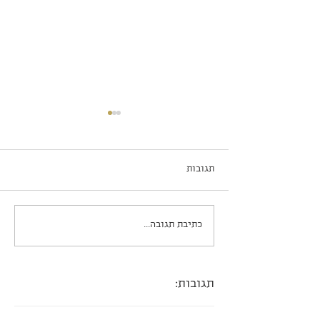
תגובות
אורז אדום של סבתא קטי
כתיבת תגובה...
תגובות: