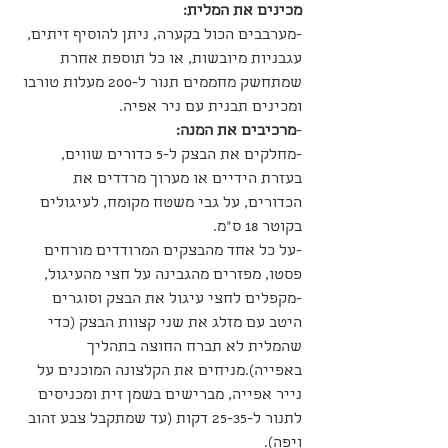
מכינים את המלית:
-מערבבים הכול בקערה, ניתן להוסיף זיתים, 
עגבניות מיובשות, או כל תוספת אחרת 
שמתחשק מחממים תנור ל-200 מעלות טורבו 
ומכינים תבנית עם ניר אפיה.
-
מרכיבים את המנה:
-מחלקים את הבצק ל-5 כדורים שווים, 
בעזרת הידיים או מערוך מרדדים את 
הכדורים, על גבי משטח מקומח, לעיגולים 
בקוטר 18 ס"מ.
-על כל אחד מהבצקים המרודדים מורחים 
פסטו, מפזרים מהגבינה על חצי מהעיגול, 
-מקפלים לחצי עיגול את הבצק וסוגרים 
היטב עם מזלג את שני קצוות הבצק (כדי 
שהמלית לא תברח החוצה בתהליך 
באפייה).מניחים את הקלצונה המוכנים על 
נייר אפייה, מברישים בשמן זית ומכניסים 
לתנור ל-25-35 דקות (עד שמתקבל צבע זהוב 
ויפה).