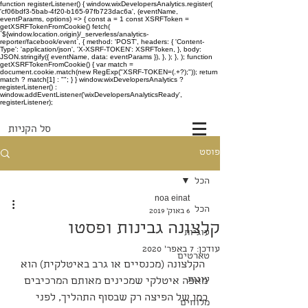
function registerListener() { window.wixDevelopersAnalytics.register(
'cf06bdf3-5bab-4f20-b165-97fb723dac6a', (eventName,
eventParams, options) => { const a = 1 const XSRFToken =
getXSRFTokenFromCookie() fetch(
`${window.location.origin}/_serverless/analytics-
reporter/facebook/event`, { method: 'POST', headers: { 'Content-
Type': 'application/json', 'X-XSRF-TOKEN': XSRFToken, }, body:
JSON.stringify({ eventName, data: eventParams }), }, ); }, ); function
getXSRFTokenFromCookie() { var match =
document.cookie.match(new RegExp("XSRF-TOKEN=(.+?);")); return
match ? match[1] : ""; } } window.wixDevelopersAnalytics ?
registerListener() :
window.addEventListener('wixDevelopersAnalyticsReady',
registerListener);
סל הקניות
פוסט
הכל
noa einat
הכל
6 באוק׳ 2019
קלצונה גבינות ופסטו
עוגיות
עודכן:
7 באפר׳ 2020
טארטים
 הקלצונה (מכנסיים או גרב באיטלקית) הוא 
עוגות
מאפה איטלקי שמכינים מאותם המרכיבים 
כמו של הפיצה רק שבסוף התהליך, לפני 
מלוחים