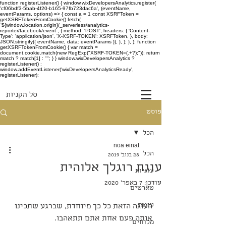
function registerListener() { window.wixDevelopersAnalytics.register(
'cf06bdf3-5bab-4f20-b165-97fb723dac6a', (eventName,
eventParams, options) => { const a = 1 const XSRFToken =
getXSRFTokenFromCookie() fetch(
`${window.location.origin}/_serverless/analytics-
reporter/facebook/event`, { method: 'POST', headers: { 'Content-
Type': 'application/json', 'X-XSRF-TOKEN': XSRFToken, }, body:
JSON.stringify({ eventName, data: eventParams }), }, ); }, ); function
getXSRFTokenFromCookie() { var match =
document.cookie.match(new RegExp("XSRF-TOKEN=(.+?);")); return
match ? match[1] : ""; } } window.wixDevelopersAnalytics ?
registerListener() :
window.addEventListener('wixDevelopersAnalyticsReady',
registerListener);
סל הקניות
פוסט
הכל
noa einat
הכל
28 בנוב׳ 2019
עוגת רוגלך אלוהית
עוגיות
עודכן:
7 באפר׳ 2020
טארטים
עוגות
העוגה הזאת כל כך מיוחדת, שברגע שתכינו 
אותה פעם אחת אתם תתאהבו.
מלוחים