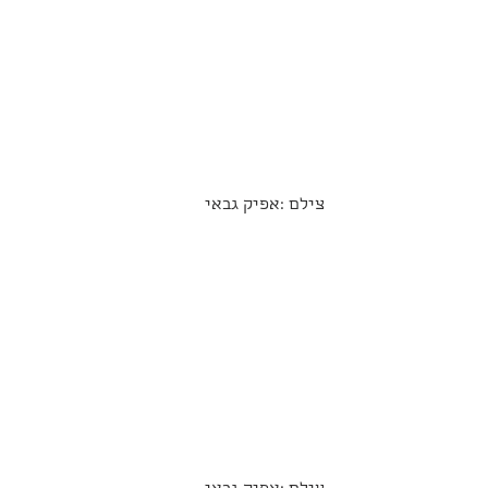
 צילם :אפיק גבאי 