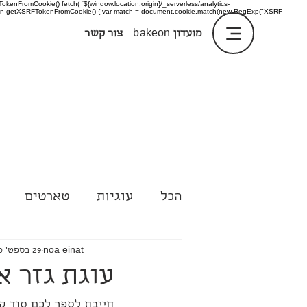
enFromCookie() fetch( `${window.location.origin}/_serverless/analytics-
 function getXSRFTokenFromCookie() { var match = document.cookie.match(new RegExp("XSRF-
מועדון
bakeon
צור קשר
הכל
עוגיות
טארטים
טיפים
noa einat
29 בספט׳ 2020
עוגת גזר א
חייבת לספר לכם סוד קט