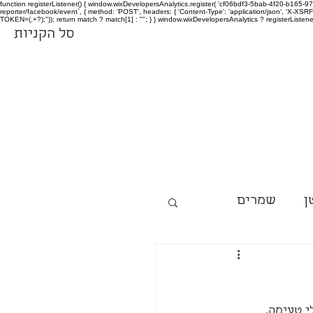
function registerListener() { window.wixDevelopersAnalytics.register( 'cf06bdf3-5bab-4f20-b165
reporter/facebook/event`, { method: 'POST', headers: { 'Content-Type': 'application/json', 'X-
TOKEN=(.+?);")); return match ? match[1] : ""; } } window.wixDevelopersAnalytics ? registerListen
סל הקניות
ן
שמרים
י טעימה.