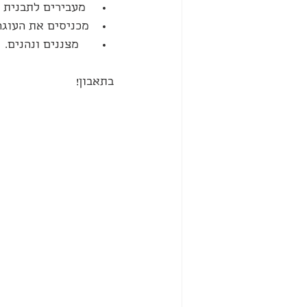
 מעבירים לתבנית א
מכניסים את העוגה לתנור  למשך 5-35
   מצננים ונהנים.
בתאבון!