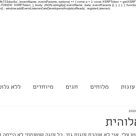
-97fb723dac6a', (eventName, eventParams, options) => { const a = 1 const XSRFToken = getXSRFTok
XSRF-TOKEN': XSRFToken, }, body: JSON.stringify({ eventName, data: eventParams }), }, ); }, );
er() : window.addEventListener('wixDevelopersAnalyticsReady', registerListener);
עוגות
מלוחים
חגים
מיוחדים
ללא גלוט
לוהית
ן עלי, אני לא אוהבת עוגות גזר, כל עוגה שטעמתי לא הייתה ל