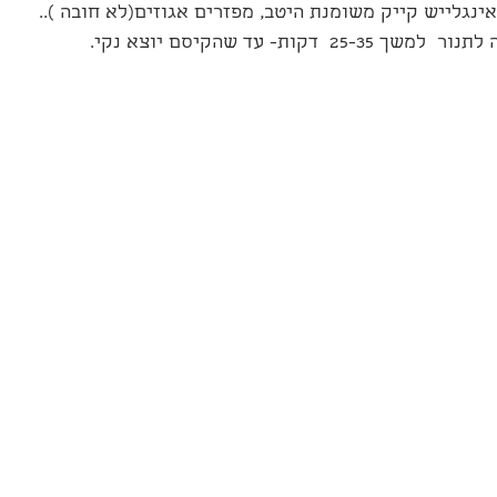
ינגלייש קייק משומנת היטב, מפזרים אגוזים(לא חובה )..
2  דקות- עד שהקיסם יוצא נקי.