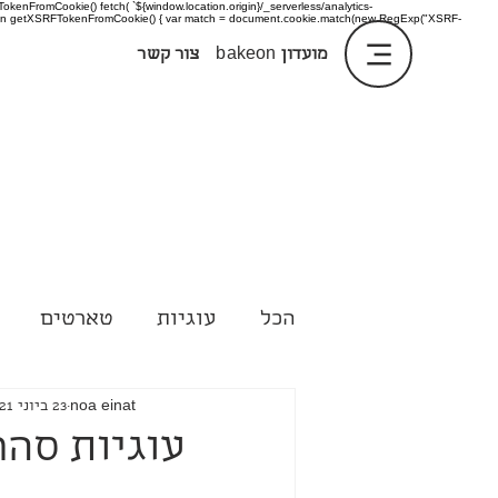
enFromCookie() fetch( `${window.location.origin}/_serverless/analytics-
 function getXSRFTokenFromCookie() { var match = document.cookie.match(new RegExp("XSRF-
מועדון
bakeon
צור קשר
הכל
עוגיות
טארטים
טיפים
noa einat
23 ביוני 2021
עוגיות סהר