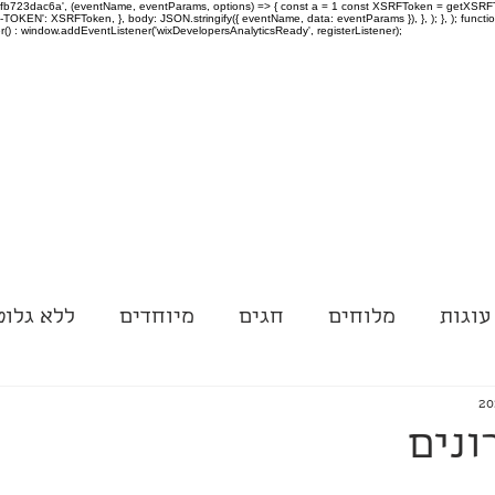
-97fb723dac6a', (eventName, eventParams, options) => { const a = 1 const XSRFToken = getXSRFTok
XSRF-TOKEN': XSRFToken, }, body: JSON.stringify({ eventName, data: eventParams }), }, ); }, );
er() : window.addEventListener('wixDevelopersAnalyticsReady', registerListener);
עוגות
מלוחים
חגים
מיוחדים
ללא גלוט
ונים