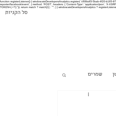
function registerListener() { window.wixDevelopersAnalytics.register( 'cf06bdf3-5bab-4f20-b165
reporter/facebook/event`, { method: 'POST', headers: { 'Content-Type': 'application/json', 'X-
TOKEN=(.+?);")); return match ? match[1] : ""; } } window.wixDevelopersAnalytics ? registerListen
סל הקניות
ן
שמרים