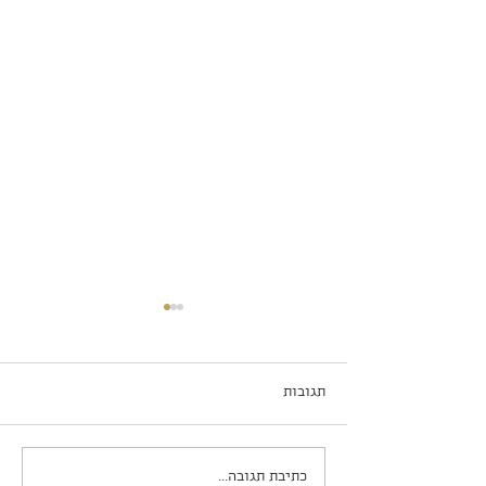
תגובות
שוקו פאי ב-5 דקות עבודה
כתיבת תגובה...