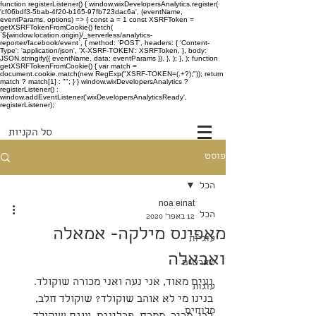
function registerListener() { window.wixDevelopersAnalytics.register(
'cf06bdf3-5bab-4f20-b165-97fb723dac6a', (eventName,
eventParams, options) => { const a = 1 const XSRFToken =
getXSRFTokenFromCookie() fetch(
`${window.location.origin}/_serverless/analytics-
reporter/facebook/event`, { method: 'POST', headers: { 'Content-
Type': 'application/json', 'X-XSRF-TOKEN': XSRFToken, }, body:
JSON.stringify({ eventName, data: eventParams }), }, ); }, ); function
getXSRFTokenFromCookie() { var match =
document.cookie.match(new RegExp("XSRF-TOKEN=(.+?);")); return
match ? match[1] : ""; } } window.wixDevelopersAnalytics ?
registerListener() :
window.addEventListener('wixDevelopersAnalyticsReady',
registerListener);
סל הקניות
פוסט
הכל
noa einat
הכל
12 באפר׳ 2020
מאפינס מילקה- אמאלה
עוגיות
ואבאלה
טארטים
נעים מאוד, אני נעה ואני מכורה שוקולד. 
עוגות
בנינו מי לא אוהב שוקולד? שוקולד חלב, 
מלוחים