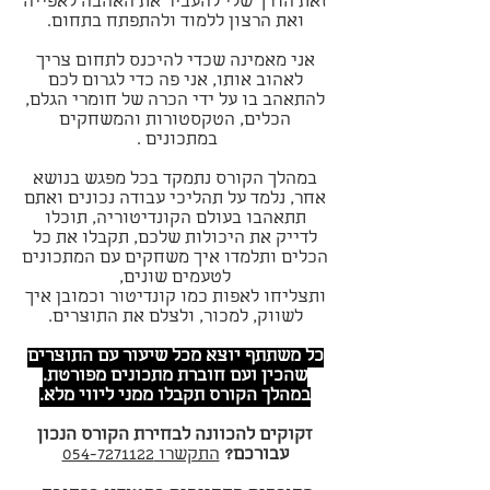
‬ואת‭ ‬הרצון‭ ‬ללמוד‭ ‬ולהתפתח‭ ‬בתחום.
אני מאמינה שכדי להיכנס לתחום צריך
לאהוב אותו, אני פה כדי לגרום לכם
להתאהב בו על ידי הכרה של חומרי הגלם,
הכלים, הטקסטורות והמשחקים
במתכונים . ‬
במהלך הקורס נתמקד בכל מפגש בנושא
אחר, נלמד על תהליכי עבודה נכונים ואתם
תתאהבו בעולם הקונדיטוריה, תוכלו
לדייק את היכולות שלכם, תקבלו את כל
הכלים ותלמדו איך משחקים עם המתכונים
לטעמים שונים,
ותצליחו לאפות כמו קונדיטור וכמובן איך
לשווק, למכור, ולצלם את התוצרים.
כל משתתף יוצא מכל שיעור עם התוצרים
שהכין ועם חוברת מתכונים מפורטת.
במהלך הקורס תקבלו ממני ליווי מלא.
זקוקים להכוונה לבחירת הקורס הנכון
עבורכם?
התקשרו 054-7271122