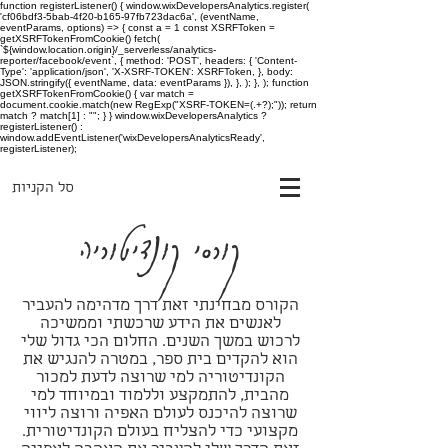
function registerListener() { window.wixDevelopersAnalytics.register(
'cf06bdf3-5bab-4f20-b165-97fb723dac6a', (eventName,
eventParams, options) => { const a = 1 const XSRFToken =
getXSRFTokenFromCookie() fetch(
`${window.location.origin}/_serverless/analytics-
reporter/facebook/event`, { method: 'POST', headers: { 'Content-
Type': 'application/json', 'X-XSRF-TOKEN': XSRFToken, }, body:
JSON.stringify({ eventName, data: eventParams }), }, ); }, ); function
getXSRFTokenFromCookie() { var match =
document.cookie.match(new RegExp("XSRF-TOKEN=(.+?);")); return
match ? match[1] : ""; } } window.wixDevelopersAnalytics ?
registerListener() :
window.addEventListener('wixDevelopersAnalyticsReady',
registerListener);
סל הקניות
קורסי קונדיטוריה
‬לרכוש‭ ‬במשך‭ ‬השנים. החלום הכי גדול שלי
הוא להקדים בית ספר, במטרה להנגיש את
הקונדיטוריה למי שרוצה לדעת למכור
מהבית, להתמקצע וללמוד ובמיוחד למי
שרוצה להיכנס לעולם האפיה ורוצה ליווי
מקצועי כדי להצליח בעולם הקונדיטורית.