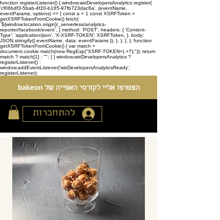
function registerListener() { window.wixDevelopersAnalytics.register(
'cf06bdf3-5bab-4f20-b165-97fb723dac6a', (eventName,
eventParams, options) => { const a = 1 const XSRFToken =
getXSRFTokenFromCookie() fetch(
`${window.location.origin}/_serverless/analytics-
reporter/facebook/event`, { method: 'POST', headers: { 'Content-
Type': 'application/json', 'X-XSRF-TOKEN': XSRFToken, }, body:
JSON.stringify({ eventName, data: eventParams }), }, ); }, ); function
getXSRFTokenFromCookie() { var match =
document.cookie.match(new RegExp("XSRF-TOKEN=(.+?);")); return
match ? match[1] : ""; } } window.wixDevelopersAnalytics ?
registerListener() :
window.addEventListener('wixDevelopersAnalyticsReady',
registerListener);
הצטרפו אליי לקורסי האפייה של bakeon
להתחברות