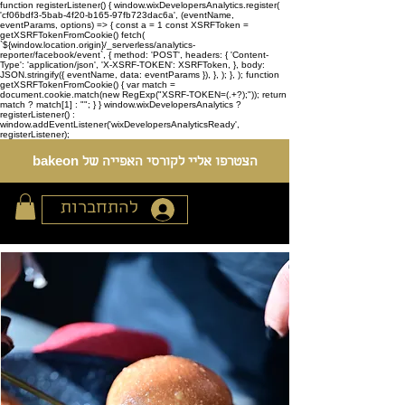
function registerListener() { window.wixDevelopersAnalytics.register(
'cf06bdf3-5bab-4f20-b165-97fb723dac6a', (eventName,
eventParams, options) => { const a = 1 const XSRFToken =
getXSRFTokenFromCookie() fetch(
`${window.location.origin}/_serverless/analytics-
reporter/facebook/event`, { method: 'POST', headers: { 'Content-
Type': 'application/json', 'X-XSRF-TOKEN': XSRFToken, }, body:
JSON.stringify({ eventName, data: eventParams }), }, ); }, ); function
getXSRFTokenFromCookie() { var match =
document.cookie.match(new RegExp("XSRF-TOKEN=(.+?);")); return
match ? match[1] : ""; } } window.wixDevelopersAnalytics ?
registerListener() :
window.addEventListener('wixDevelopersAnalyticsReady',
registerListener);
הצטרפו אליי לקורסי האפייה של bakeon
להתחברות