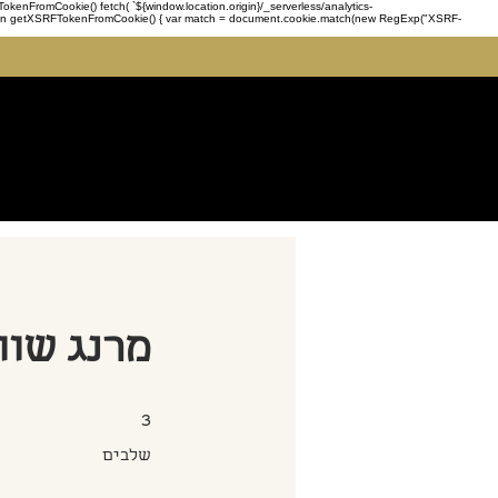
enFromCookie() fetch( `${window.location.origin}/_serverless/analytics-
 function getXSRFTokenFromCookie() { var match = document.cookie.match(new RegExp("XSRF-
מרנג שוו
3 שלבים
3
שלבים