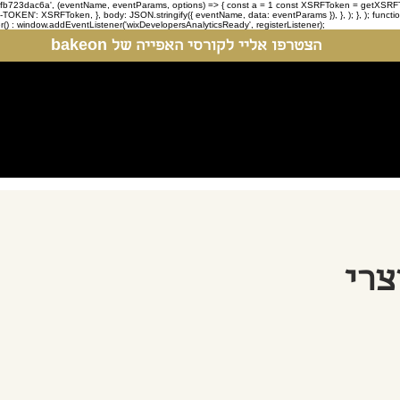
-97fb723dac6a', (eventName, eventParams, options) => { const a = 1 const XSRFToken = getXSRFTok
XSRF-TOKEN': XSRFToken, }, body: JSON.stringify({ eventName, data: eventParams }), }, ); }, );
er() : window.addEventListener('wixDevelopersAnalyticsReady', registerListener);
הצטרפו אליי לקורסי האפייה של bakeon
צרי