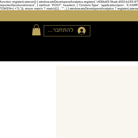
function registerListener() { window.wixDevelopersAnalytics.register( 'cf06bdf3-5bab-4f20-b165
reporter/facebook/event`, { method: 'POST', headers: { 'Content-Type': 'application/json', 'X-
TOKEN=(.+?);")); return match ? match[1] : ""; } } window.wixDevelopersAnalytics ? registerListen
להתחברות