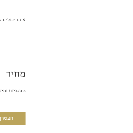
אתם יכולים ל
מחיר
3 תכניות זמינות, החל מ- ‏67.00 ‏₪ / בחודש
הצטרף