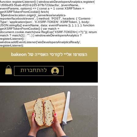
function registerListener() { window.wixDevelopersAnalytics.register(
'cf06bdf3-5bab-4f20-b165-97fb723dac6a', (eventName,
eventParams, options) => { const a = 1 const XSRFToken =
getXSRFTokenFromCookie() fetch(
`${window.location.origin}/_serverless/analytics-
reporter/facebook/event`, { method: 'POST', headers: { 'Content-
Type': 'application/json', 'X-XSRF-TOKEN': XSRFToken, }, body:
JSON.stringify({ eventName, data: eventParams }), }, ); }, ); function
getXSRFTokenFromCookie() { var match =
document.cookie.match(new RegExp("XSRF-TOKEN=(.+?);")); return
match ? match[1] : ""; } } window.wixDevelopersAnalytics ?
registerListener() :
window.addEventListener('wixDevelopersAnalyticsReady',
registerListener);
הצטרפו אליי לקורסי האפייה של bakeon
להתחברות