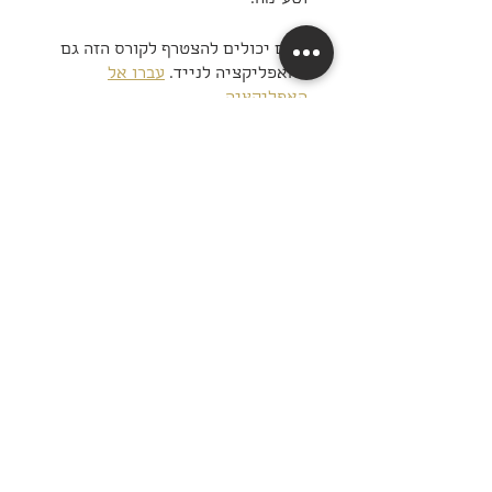
אתם יכולים להצטרף לקורס הזה גם
מהאפליקציה לנייד.
עברו אל
האפליקציה
מחיר
3 תכניות זמינות, החל מ- ‏67.00 ‏₪ /
בחודש
הצטרף