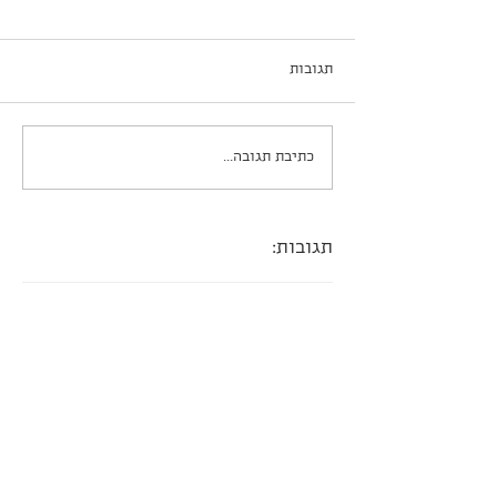
תגובות
עוגת פאדג׳ שוקולדית
כתיבת תגובה...
תגובות: