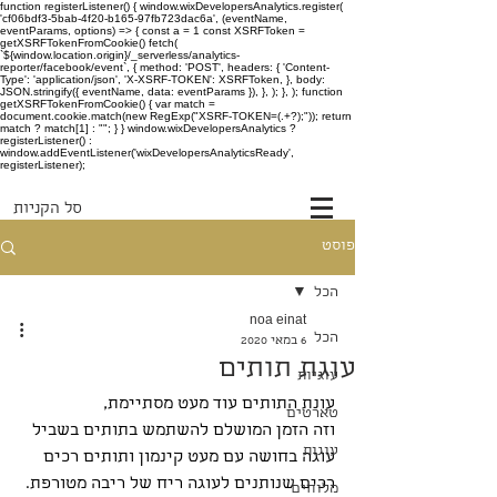
function registerListener() { window.wixDevelopersAnalytics.register(
'cf06bdf3-5bab-4f20-b165-97fb723dac6a', (eventName,
eventParams, options) => { const a = 1 const XSRFToken =
getXSRFTokenFromCookie() fetch(
`${window.location.origin}/_serverless/analytics-
reporter/facebook/event`, { method: 'POST', headers: { 'Content-
Type': 'application/json', 'X-XSRF-TOKEN': XSRFToken, }, body:
JSON.stringify({ eventName, data: eventParams }), }, ); }, ); function
getXSRFTokenFromCookie() { var match =
document.cookie.match(new RegExp("XSRF-TOKEN=(.+?);")); return
match ? match[1] : ""; } } window.wixDevelopersAnalytics ?
registerListener() :
window.addEventListener('wixDevelopersAnalyticsReady',
registerListener);
סל הקניות
פוסט
הכל
noa einat
הכל
6 במאי 2020
עוגת תותים
עוגיות
עונת התותים עוד מעט מסתיימת,
טארטים
וזה הזמן המושלם להשתמש בתותים בשביל 
עוגות
עוגה בחושה עם מעט קינמון ותותים רכים 
רכים שנותנים לעוגה ריח של ריבה מטורפת.
מלוחים