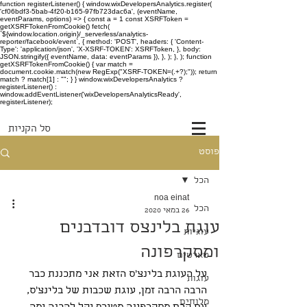
function registerListener() { window.wixDevelopersAnalytics.register(
'cf06bdf3-5bab-4f20-b165-97fb723dac6a', (eventName,
eventParams, options) => { const a = 1 const XSRFToken =
getXSRFTokenFromCookie() fetch(
`${window.location.origin}/_serverless/analytics-
reporter/facebook/event`, { method: 'POST', headers: { 'Content-
Type': 'application/json', 'X-XSRF-TOKEN': XSRFToken, }, body:
JSON.stringify({ eventName, data: eventParams }), }, ); }, ); function
getXSRFTokenFromCookie() { var match =
document.cookie.match(new RegExp("XSRF-TOKEN=(.+?);")); return
match ? match[1] : ""; } } window.wixDevelopersAnalytics ?
registerListener() :
window.addEventListener('wixDevelopersAnalyticsReady',
registerListener);
סל הקניות
פוסט
הכל
noa einat
הכל
26 במאי 2020
עוגת בלינצס דובדבנים
עוגיות
ומסקרפונה
טארטים
על העוגת בלינצ'ס הזאת אני מתכננת כבר 
עוגות
הרבה הרבה זמן, עוגת שכבות של בלינצ'ס, 
מלוחים