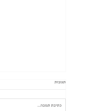
תגובות
כתיבת תגובה...
חיתוכיות קראנץ׳ כריות