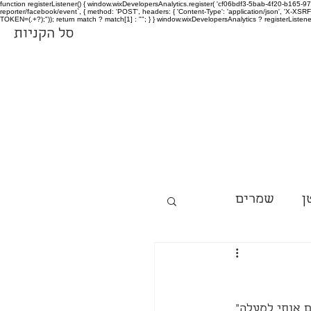
function registerListener() { window.wixDevelopersAnalytics.register( 'cf06bdf3-5bab-4f20-b165
reporter/facebook/event`, { method: 'POST', headers: { 'Content-Type': 'application/json', 'X-
TOKEN=(.+?);")); return match ? match[1] : ""; } } window.wixDevelopersAnalytics ? registerListen
סל הקניות
ן
שמרים
 אותי למעלה" 