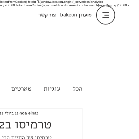
enFromCookie() fetch( `${window.location.origin}/_serverless/analytics-
 function getXSRFTokenFromCookie() { var match = document.cookie.match(new RegExp("XSRF-
מועדון
bakeon
צור קשר
הכל
עוגיות
טארטים
טיפים
noa einat
11 ביולי 2021
טרמיסו ב2 דקות
טרמיסו של החיים הכי ק