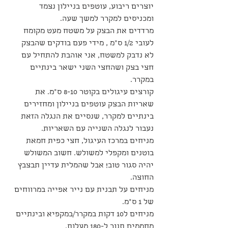
יוצרים ריבוע, עוטפים בניילון נצמד 
ומכניסים למקרר למשך שעה.
מרדדים את הבצק על משטח מעט מקומח 
לעובי 1/2 ס"מ , מידי פעם בודקים שהבצק 
לא נדבק למשטח, אני אוהבת להתחיל עם 
חצי בצק ושהחצי השני ישאר בינתיים 
במקרר.
קורצים עיגולים בקוטר 8-10 ס"מ. את 
שאריות הבצק עוטפים בניילון ומחזירים 
בינתיים למקרר, שנסיים את הנגלה הזאת 
נעבור לנגלה השנייה עם השאריות.
מניחים במרכז העיגול, חצי כפית חמאת 
בוטנים ומקפלי למשולש. חשוב המשולש 
יהיה סגור טוב! אבל שהמלית עדיין תבצבץ 
החוצה.
מניחים על תבנית עם נייר אפייה במרווחים 
של 1 ס"מ.
מניחים ל10 דקות במקרר/במקפיא ובינתיים 
מחממים תנור ל-180 מעלות.