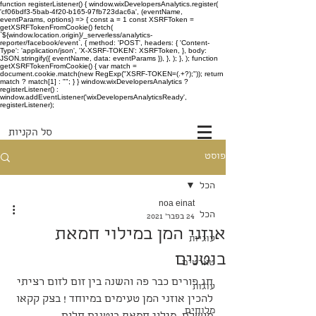
function registerListener() { window.wixDevelopersAnalytics.register(
'cf06bdf3-5bab-4f20-b165-97fb723dac6a', (eventName,
eventParams, options) => { const a = 1 const XSRFToken =
getXSRFTokenFromCookie() fetch(
`${window.location.origin}/_serverless/analytics-
reporter/facebook/event`, { method: 'POST', headers: { 'Content-
Type': 'application/json', 'X-XSRF-TOKEN': XSRFToken, }, body:
JSON.stringify({ eventName, data: eventParams }), }, ); }, ); function
getXSRFTokenFromCookie() { var match =
document.cookie.match(new RegExp("XSRF-TOKEN=(.+?);")); return
match ? match[1] : ""; } } window.wixDevelopersAnalytics ?
registerListener() :
window.addEventListener('wixDevelopersAnalyticsReady',
registerListener);
סל הקניות
פוסט
הכל
noa einat
הכל
24 בפבר׳ 2021
אוזני המן במילוי חמאת
עוגיות
בוטנים
טארטים
חג פורים כבר פה והשנה בין זום לזום רציתי 
עוגות
להכין אוזני המן טעימים במיוחד ! בצק קקאו 
מלוחים