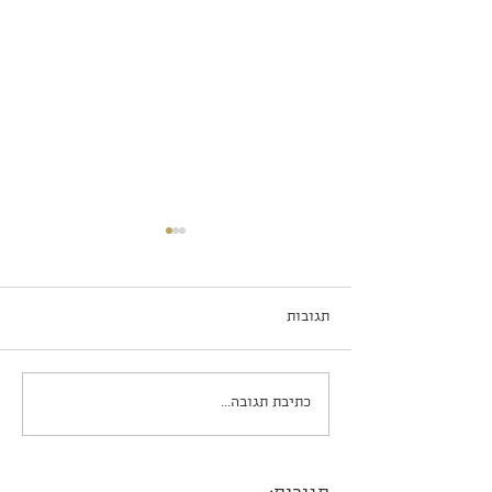
תגובות
שוקו פאי ב-5 דקות עבודה
כתיבת תגובה...