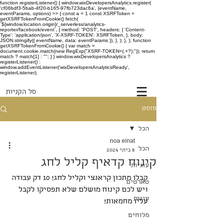
function registerListener() { window.wixDevelopersAnalytics.register(
'cf06bdf3-5bab-4f20-b165-97fb723dac6a', (eventName,
eventParams, options) => { const a = 1 const XSRFToken =
getXSRFTokenFromCookie() fetch(
`${window.location.origin}/_serverless/analytics-
reporter/facebook/event`, { method: 'POST', headers: { 'Content-
Type': 'application/json', 'X-XSRF-TOKEN': XSRFToken, }, body:
JSON.stringify({ eventName, data: eventParams }), }, ); }, ); function
getXSRFTokenFromCookie() { var match =
document.cookie.match(new RegExp("XSRF-TOKEN=(.+?);")); return
match ? match[1] : ""; } } window.wixDevelopersAnalytics ?
registerListener() :
window.addEventListener('wixDevelopersAnalyticsReady',
registerListener);
סל הקניות
פוסט
הכל
noa einat
הכל
8 ביוני 2024
קינוח קדאיף קליל לחג
עוגיות
קבלו מתכון קראנצי וקליל לחג! 10 דק עבודה 
טארטים
ויש לכם קינוח מושלם שלא תפסיקו לקבל 
עוגות
עליו מחמאות!
מלוחים