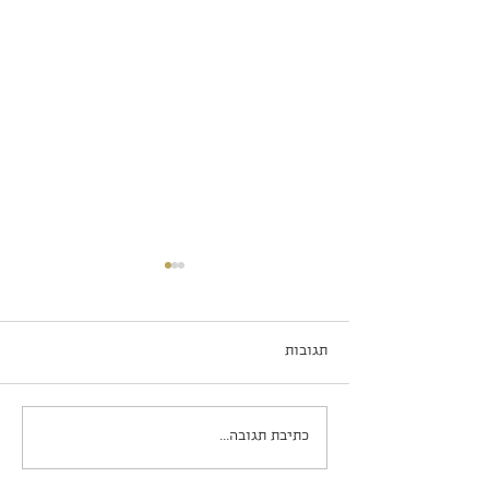
תגובות
שוקו פאי ב-5 דקות עבודה
כתיבת תגובה...