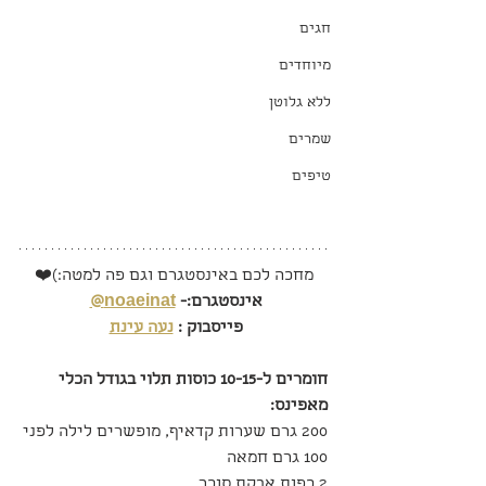
חגים
מיוחדים
ללא גלוטן
שמרים
טיפים
מחכה לכם באינסטגרם וגם פה למטה:)❤️
אינסטגרם:- 
noaeinat@
פייסבוק : 
נעה עינת
חומרים ל-10-15 כוסות תלוי בגודל הכלי 
מאפינס:
200 גרם שערות קדאיף, מופשרים לילה לפני
100 גרם חמאה
2 כפות אבקת סוכר