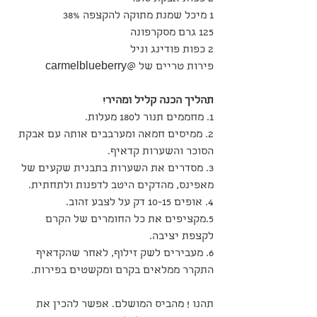
1 מיכל שמנת מתוקה להקצפה 38%
125 גרם מסקרפונה
2 כפות פודינג וניל
פירות טריים של @carmelblueberry
תהליך הכנה קליל ומהיר!
1. מחממים תנור ל180 מעלות.
2. ממיסים חמאה ומערבבים אותה עם אבקת 
הסוכר והשערות קדאיף.
3. מסדרים את השערות בתבנית שקעים של 
מאפינס, מהדקים היטב לדפנות ולתחתית.
4. אופים 10-15 דק על לצבע זהוב.
5.מקציפים את כל החומרים של הקרם 
לקצפת יציבה.
6. מעבירים לשק זילוף, לאחר שהקדאיף 
התקרר ממלאים בקרם ומקשטים בפירות.
תהנו ! מהביס המושלם. אפשר להכין את 