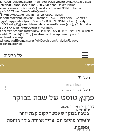
function registerListener() { window.wixDevelopersAnalytics.register(
'cf06bdf3-5bab-4f20-b165-97fb723dac6a', (eventName,
eventParams, options) => { const a = 1 const XSRFToken =
getXSRFTokenFromCookie() fetch(
`${window.location.origin}/_serverless/analytics-
reporter/facebook/event`, { method: 'POST', headers: { 'Content-
Type': 'application/json', 'X-XSRF-TOKEN': XSRFToken, }, body:
JSON.stringify({ eventName, data: eventParams }), }, ); }, ); function
getXSRFTokenFromCookie() { var match =
document.cookie.match(new RegExp("XSRF-TOKEN=(.+?);")); return
match ? match[1] : ""; } } window.wixDevelopersAnalytics ?
registerListener() :
window.addEventListener('wixDevelopersAnalyticsReady',
registerListener);
סל הקניות
פוסט
הכל
noa einat
הכל
21 במרץ 2020
פרנץ טוסט של שבת בבוקר
עוגיות
עודכן:
7 באפר׳ 2020
טארטים
בשבת בבוקר שאפשר לקום קצת יותר 
עוגות
מאוחר מהיום יום, צריך ארוחת בוקר מנחמת 
ומפנקת.
מלוחים