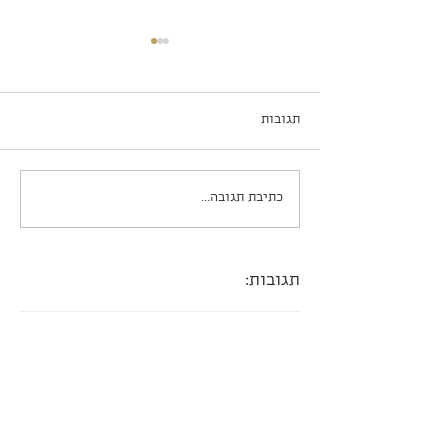
תגובות
שוקו פאי ב-5 דקות עבודה
כתיבת תגובה...
תגובות: