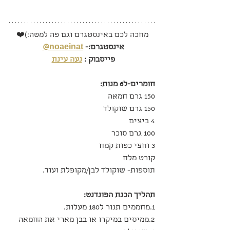
מחכה לכם באינסטגרם וגם פה למטה:)❤️
אינסטגרם:- 
noaeinat@
פייסבוק : 
נעה עינת
חומרים-ל6 מנות:
150 גרם חמאה
150 גרם שוקולד
4 ביצים
100 גרם סוכר
3 וחצי כפות קמח
קורט מלח
תוספות- שוקולד לבן/מקופלת ועוד.
תהליך הכנת הפונדנט:
1.מחממים תנור ל180 מעלות.
2.ממיסים במיקרו או בבן מארי את החמאה 