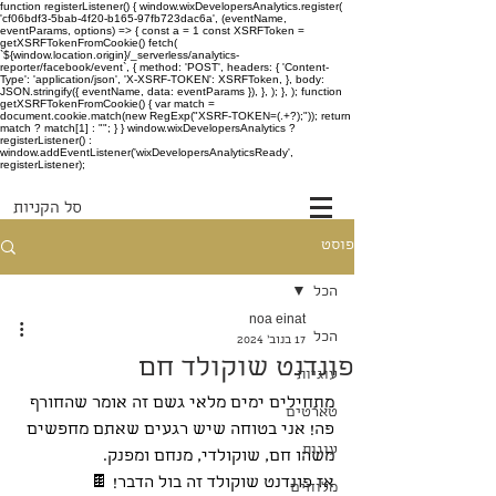
function registerListener() { window.wixDevelopersAnalytics.register(
'cf06bdf3-5bab-4f20-b165-97fb723dac6a', (eventName,
eventParams, options) => { const a = 1 const XSRFToken =
getXSRFTokenFromCookie() fetch(
`${window.location.origin}/_serverless/analytics-
reporter/facebook/event`, { method: 'POST', headers: { 'Content-
Type': 'application/json', 'X-XSRF-TOKEN': XSRFToken, }, body:
JSON.stringify({ eventName, data: eventParams }), }, ); }, ); function
getXSRFTokenFromCookie() { var match =
document.cookie.match(new RegExp("XSRF-TOKEN=(.+?);")); return
match ? match[1] : ""; } } window.wixDevelopersAnalytics ?
registerListener() :
window.addEventListener('wixDevelopersAnalyticsReady',
registerListener);
סל הקניות
פוסט
הכל
noa einat
הכל
17 בנוב׳ 2024
פונדנט שוקולד חם
עוגיות
מתחילים ימים מלאי גשם זה אומר שהחורף 
טארטים
פה! אני בטוחה שיש רגעים שאתם מחפשים 
עוגות
משהו חם, שוקולדי, מנחם ומפנק.
אז פונדנט שוקולד זה בול הדבר! 🍫
מלוחים