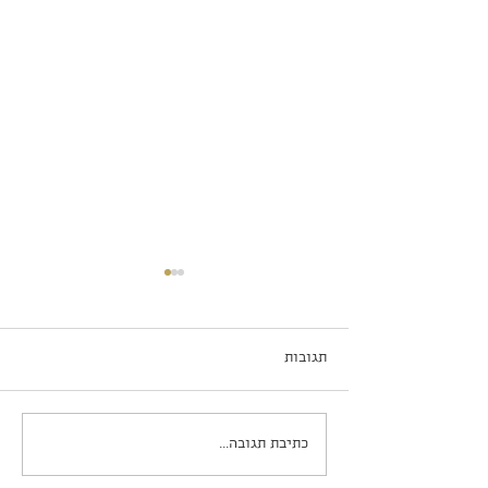
תגובות
שוקו פאי ב-5 דקות עבודה
כתיבת תגובה...