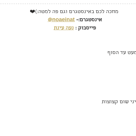
מחכה לכם באינסטגרם וגם פה למטה:)❤️
אינסטגרם:- 
noaeinat@
פייסבוק : 
נעה עינת