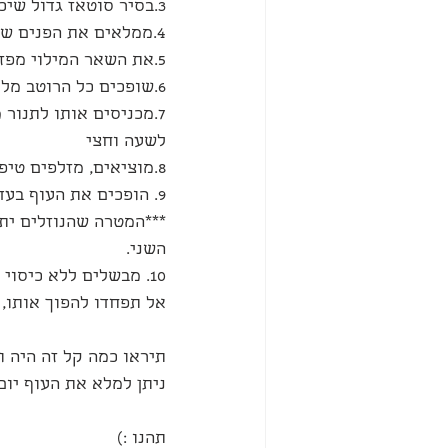
3.בסיר סוטאז גדול שיכול להיכנס לתנונר מניחים את העוף.
4.ממלאים את הפנים של העוף באורז, דוחסים כמה שיותר פנימה.
5.את השאר המילוי מפזרים מסביב .
6.שופכים כל הרוטב מלמעלה
לשעה וחצי
8.מוציאים, מזלפים טיפה דבש.
9. הופכים את העוף בעדינות ונותנים לו להתבשל עוד חצי שעה בתנור
השני.
10. מבשלים ללא כיסוי עוד שעה לצבע זהוב ויפה.
אל תפחדו להפוך אותו, 
תיראו כמה קל זה היה ו
ניתן למלא את העוף יום
תהנו :)