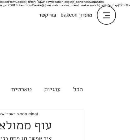
enFromCookie() fetch( `${window.location.origin}/_serverless/analytics-
 function getXSRFTokenFromCookie() { var match = document.cookie.match(new RegExp("XSRF-
מועדון
bakeon
צור קשר
הכל
עוגיות
טארטים
טיפים
noa einat
3 באפר׳ 2024
עוף ממולא 
איך אפשר חג פסח בלי מ