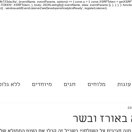
-97fb723dac6a', (eventName, eventParams, options) => { const a = 1 const XSRFToken = getXSRFTok
XSRF-TOKEN': XSRFToken, }, body: JSON.stringify({ eventName, data: eventParams }), }, ); }, );
er() : window.addEventListener('wixDevelopersAnalyticsReady', registerListener);
עוגות
מלוחים
חגים
מיוחדים
ללא גלוט
באורז ובשר
נה חגיגית על השולחן? בשביל זה קבלו את העוף הממולא שלי,