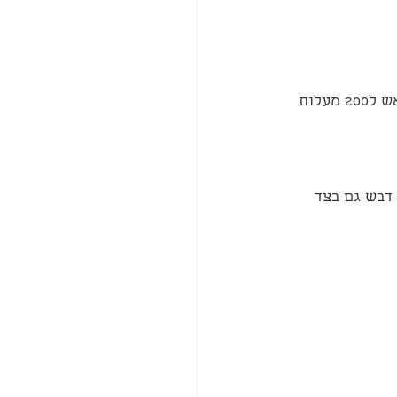
7.מכניסים אותו לתנור מכוסה בנייר אפייה ומעליו נייר כסף/ מיכסה לתנור שחומם מראש ל200 מעלות 
ים עוד טיפה דבש גם בצד 