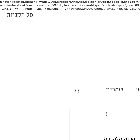
function registerListener() { window.wixDevelopersAnalytics.register( 'cf06bdf3-5bab-4f20-b165
reporter/facebook/event`, { method: 'POST', headers: { 'Content-Type': 'application/json', 'X-
TOKEN=(.+?);")); return match ? match[1] : ""; } } window.wixDevelopersAnalytics ? registerListen
סל הקניות
ן
שמרים
 הכנה קלה, רק 