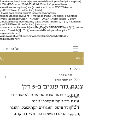
function registerListener() { window.wixDevelopersAnalytics.register(
'cf06bdf3-5bab-4f20-b165-97fb723dac6a', (eventName,
eventParams, options) => { const a = 1 const XSRFToken =
getXSRFTokenFromCookie() fetch(
`${window.location.origin}/_serverless/analytics-
reporter/facebook/event`, { method: 'POST', headers: { 'Content-
Type': 'application/json', 'X-XSRF-TOKEN': XSRFToken, }, body:
JSON.stringify({ eventName, data: eventParams }), }, ); }, ); function
getXSRFTokenFromCookie() { var match =
document.cookie.match(new RegExp("XSRF-TOKEN=(.+?);")); return
match ? match[1] : ""; } } window.wixDevelopersAnalytics ?
registerListener() :
window.addEventListener('wixDevelopersAnalyticsReady',
registerListener);
סל הקניות
פוסט
הכל
noa einat
הכל
26 באוג׳ 2024
עוגת גזר עננים ב-5 דק׳
עוגיות
עוגת גזר כזאת שגם אם אתם לא אוהבים 
טארטים
עוגת גזר אתם תתמכרו אליה !
עוגות
השוקולד ציפס, האגוזים הקראמבל, העוגה 
הרכה - הביס המושלם הכי טעים ביקום.
מלוחים