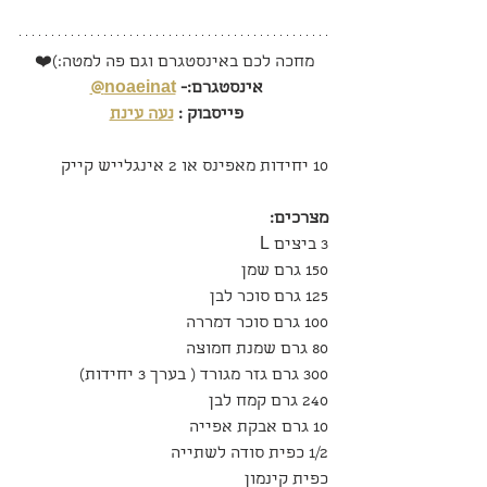
מחכה לכם באינסטגרם וגם פה למטה:)❤️
אינסטגרם:- 
noaeinat@
פייסבוק : 
נעה עינת
10 יחידות מאפינס או 2 אינגלייש קייק
מצרכים:
3 ביצים L
150 גרם שמן
125 גרם סוכר לבן
100 גרם סוכר דמררה
80 גרם שמנת חמוצה
300 גרם גזר מגורד ( בערך 3 יחידות)
240 גרם קמח לבן
10 גרם אבקת אפייה
1/2 כפית סודה לשתייה
כפית קינמון