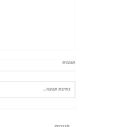
תגובות
כתיבת תגובה...
חיתוכיות קראנץ׳ כריות
תגובות: