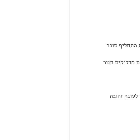
ת התחליף סוכר 
 מדליקים תנור 
לות ואז שעה וחצי- שעתיים ב150 מעלות עד לעוגה זהובה 