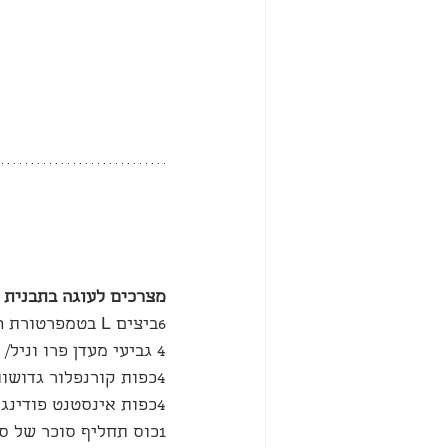
מצרכים לעוגה בתבנית 26:
6ביצים L בטמפרטורת החדר
4 גביעי מעדן פרו וניל/ קלאסי- 25 גרם חלבון
4כפות קורנפלור גדושות
4כפות אינסטנט פודינג ושל סוויטנגו
1כוס תחליף סוכר של סוויטנגו