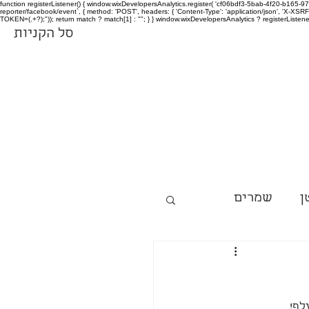
function registerListener() { window.wixDevelopersAnalytics.register( 'cf06bdf3-5bab-4f20-b165
reporter/facebook/event`, { method: 'POST', headers: { 'Content-Type': 'application/json', 'X-
TOKEN=(.+?);")); return match ? match[1] : ""; } } window.wixDevelopersAnalytics ? registerListen
סל הקניות
ן
שמרים