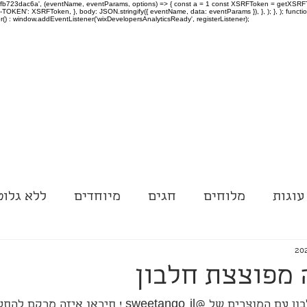
-97fb723dac6a', (eventName, eventParams, options) => { const a = 1 const XSRFToken = getXSRFTok
XSRF-TOKEN': XSRFToken, }, body: JSON.stringify({ eventName, data: eventParams }), }, ); }, );
er() : window.addEventListener('wixDevelopersAnalyticsReady', registerListener);
עוגות
מלוחים
חגים
מיוחדים
ללא גלוט
 מפוצצת חלבון
sweetango_il ! תיראו איזה מרקם להתעלף!