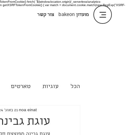
enFromCookie() fetch( `${window.location.origin}/_serverless/analytics-
 function getXSRFTokenFromCookie() { var match = document.cookie.match(new RegExp("XSRF-
מועדון
bakeon
צור קשר
הכל
עוגיות
טארטים
טיפים
noa einat
21 באוג׳ 2024
עוגת גבינה
עוגת גבינה מפוצצת חלבון עם המוצרים של @