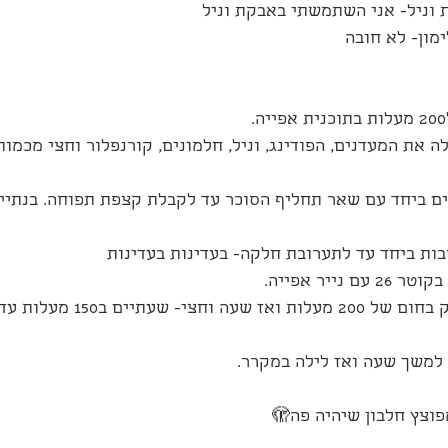
ימון- לא חובה
לה את המעדנים, הפודינג, וניל, חלמונים, קורנפלור וחצי מכמו
ים ביחד עם שאר תחליף הסוכר עד לקבלת קצפת תפוחה. בנתיים
6.מכניסים לתנור ל10 דק בחום של 200 מע
וצץ חלבון שיהיה פה🫣