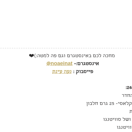
מחכה לכם באינסטגרם וגם פה למטה:)❤️
אינסטגרם:- 
noaeinat@
פייסבוק : 
נעה עינת