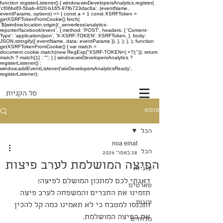
function registerListener() { window.wixDevelopersAnalytics.register(
'cf06bdf3-5bab-4f20-b165-97fb723dac6a', (eventName,
eventParams, options) => { const a = 1 const XSRFToken =
getXSRFTokenFromCookie() fetch(
`${window.location.origin}/_serverless/analytics-
reporter/facebook/event`, { method: 'POST', headers: { 'Content-
Type': 'application/json', 'X-XSRF-TOKEN': XSRFToken, }, body:
JSON.stringify({ eventName, data: eventParams }), }, ); }, ); function
getXSRFTokenFromCookie() { var match =
document.cookie.match(new RegExp("XSRF-TOKEN=(.+?);")); return
match ? match[1] : ""; } } window.wixDevelopersAnalytics ?
registerListener() :
window.addEventListener('wixDevelopersAnalyticsReady',
registerListener);
סל הקניות
פוסט
הכל
noa einat
הכל
28 באפר׳ 2024
הפיצה המושלמת לערב פיצות
עוגיות
דאגתי לכם למתכון המושלם לפיצה!
טארטים
תזמינו את החברים והמשפחה לערב פיצה 
עוגות
ותכנסו למטבח כי לא תאמינו כמה קל להכין 
את הפיצה המושלמת.
מלוחים